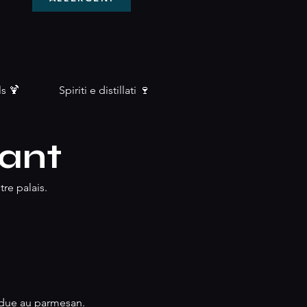
ls 🍹
Spiriti e distillati 🍷
ant
re palais.
ndue au parmesan.