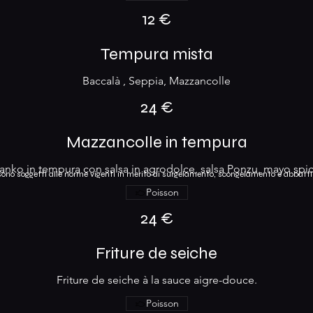
12 €
Tempura mista
Baccalà , Seppia, Mazzancolle
24 €
Mazzancolle in tempura
nko in tempura con salsa in agrodolce, salsa Ponzu, mayo spic
i sono soggetti alle norme vigenti in merito di s
urgelamento, scongelamento e abbatti
Poisson
24 €
Friture de seiche
Friture de seiche à la sauce aigre-douce.
Poisson