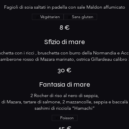
Fagioli di soia saltati in padella con sale Maldon affumicato
Végétarien
Sans gluten
8 €
Sfizio di mare
schetta con i ricci , bruschetta con burro della Normandia e Ac
amberone rosso di Mazara marinato, ostrica Gillardeau calibro 
30 €
Fantasia di mare
2 Rocher di riso al nero di seppia,
 di Mazara, tartare di salmone, 2 mazzancolle, seppia e baccalà
sashimi di ricciola “Hamachi”
Poisson
45 €